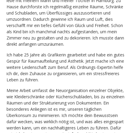
lebe mit meinem Mann und meiner Tochter in Hamburg.
Zu
Hause durchforste ich regelmäßig einzelne Räume, Schränke
und Schubladen, um Überflüssiges auszusortieren und
umzuordnen. Dadurch gewinne ich Raum und Luft, dies
verschafft mir ein tiefes Gefühl von Glück und Freiheit. Schon
als Kind bin ich manchmal nachts aufgestanden, um mein
Zimmer neu zu gestalten und zu dekorieren. Ich musste dann
direkt anfangen umzuräumen.
Ich habe 25 Jahre als Grafikerin gearbeitet und habe ein gutes
Gespür für Raumaufteilung und Ästhetik. Jetzt mache ich eine
weitere Leidenschaft zum Beruf. Als Ordnungs-Expertin helfe
ich dir, dein Zuhause zu organisieren, um ein stressfreieres
Leben zu führen.
Meine Arbeit umfasst die Neuorganisation einzelner Objekte,
wie Kleiderschränke oder Küchenschubladen, bis zu einzelnen
Räumen und der Strukturierung von Dokumenten. Ein
besonderes Anliegen ist es mir, unseren täglichen
Überkonsum zu minimieren. Ich möchte dein Bewusstsein
dafür wecken, was wirklich nötig ist, und was alles eingespart
werden kann, um ein nachhaltigeres Leben zu führen. Dafür